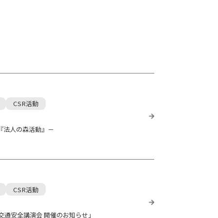
CSR活動
る『法人の森活動』－
CSR活動
会「交通安全講演会 開催のお知らせ」