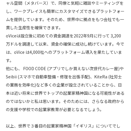
ャル空間（メタバース）で、同僚と気軽に雑談やミーティングを
し、ワークプレイスも簡単にカスタマイズできるプラットフォー
ムを提供しています。そのため、世界中に拠点をもつ会社でも一
貫した生産性を確保できます。
oViceは設立後に初めての資金調達を2022年9月に行って 3,200
万ドルを調達して以来、資金の確保に成功し続けています。今で
は、oVice は4,000社へのプラットフォーム導入を果たしていま
す。
他にも、 FOOD CODE (アプリでしか買えない次世代カレー屋)や
Seibii (スマホで自動車整備・修理を出張手配)、KiteRa (社労士
の業務を効率化)など多くの企業が設立されていることから、日
本は近い将来に世界でトップの起業家精神国になる可能性がある
のではないかと私は思います。そのためには、さらなる政府から
の支援や学校での起業家教育が必要となるでしょう。
以上、世界で３番目の起業家精神国「イギリス」についてでし