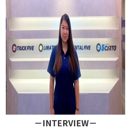
－INTERVIEW－