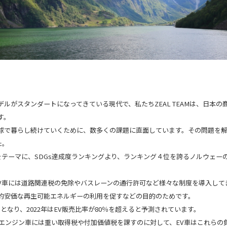
ルがスタンダートになってきている現代で、私たちZEAL TEAMは、日本
す。
球で暮らし続けていくために、数多くの課題に直面しています。その問題を
た。
をテーマに、SDGs達成度ランキングより、ランキング４位を誇るノルウェー
、EV車には道路関連税の免除やバスレーンの通行許可など様々な制度を導入して
的安価な再生可能エネルギーの利用を促すなどの目的のためです。
％となり、2022年はEV販売比率が80％を超えると予測されています。
、エンジン車には重い取得税や付加価値税を課すのに対して、EV車はこれらの