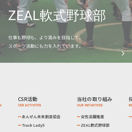
ZEAL軟式野球部
仕事も野球も、より高みを目指して。
スポーツ活動にも力を入れています。
CSR活動
当社の取り組み
あんぜん未来創造協会
女性活躍推進
Truck Lady5
ZEAL軟式野球部