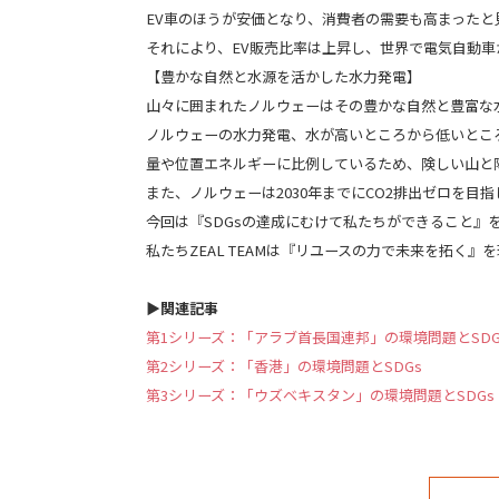
EV車のほうが安価となり、消費者の需要も高まったと
それにより、EV販売比率は上昇し、世界で電気自動
【豊かな自然と水源を活かした水力発電】
山々に囲まれたノルウェーはその豊かな自然と豊富な
ノルウェーの水力発電、水が高いところから低いとこ
量や位置エネルギーに比例しているため、険しい山と
また、ノルウェーは2030年までにCO2排出ゼロを
今回は『SDGsの達成にむけて私たちができること』
私たちZEAL TEAMは『リユースの力で未来を拓く
▶︎関連記事
第1シリーズ：「アラブ首長国連邦」の環境問題とSDG
第2シリーズ：「香港」の環境問題とSDGs
第3シリーズ：「ウズベキスタン」の環境問題とSDGs