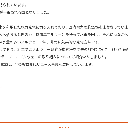
見られています。
車が一番売れる国となりました。
水を利用した水力発電に力を入れており、国内電力の約95％をまかなってい
ろへ落ちるときの力（位置エネルギー）を使って水車を回し、それにつなが
降水量の多いノルウェーでは、非常に効果的な発電方法です。
目指しており、近年ではノルウェー政府が炭素税を従来の3倍強に引き上げる計
をテーマに、ノルウェーの取り組みについてご紹介いたしました。
』を理念に、今後も世界にリユース事業を展開していきます。
s