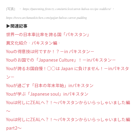
[写真] ・
https://parenting.firstcry.com/articles/carrot-halwa-recipe-toddlers/
・
https://www.archanaskitchen.com/gajjar-halwa-carrot-pudding
▶︎関連記事
世界一の日本車比率を誇る国「パキスタン」
異文化紹介‐パキスタン編‐
Youの得意技は何ですか！？－in パキスタン－
Youのお国での「Japanese Culture」！－inパキスタン－
Youが誇るお国自慢！○○は Japan に負けません！－inパキスタ
ン－
Youが過ごす「日本の年末年始」inパキスタン
Youが学ぶ「Japanese soul」inパキスタン
Youは何しにZEALへ？！～パキスタンからいらっしゃいました編
～
Youは何しにZEALへ？！～パキスタンからいらっしゃいました編
part2～