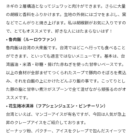
ネギの２層構造となってジュワッと肉汁ができます。さらに大量
の胡椒と香料をふりかけます。生地の外側にはゴマをまぶし、窯
などでこんがりと焼き上げます。私は胡椒餅がお気に入りですの
で、とてもオススメです、好きな人にはたまらないはず！
• 魯肉飯（ルーロウファン）
魯肉飯は台湾の大衆飯です。台湾ではどこへ行っても食べること
ができます、といっても過言ではないメニューです。基本は、台
湾醤油・米酒・砂糖・揚げた赤ねぎを使った甘辛いベースです。
以上の食材が全部まぜてつくられたスープで豚肉のそぼろを煮込
み、それを白飯の上にかけたどんぶり飯の事です。こってりとし
た豚の脂と甘辛い煮汁がスプーンで全て混ぜながら頬張るのがオ
ススメです。
• 花生捲冰淇淋（フアシェンジュエン・ビンチーリン）
台湾といえば、マンゴーアイスが有名ですが、今回は人気が急上
昇のクレープアイスをご紹介しております。
ピーナッツ粉、パクチー、アイスをクレープで包んだスイーツで