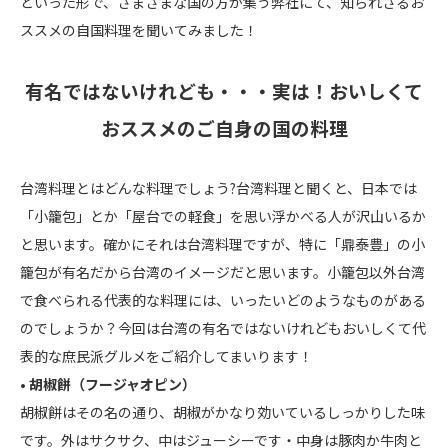
といった形で、さまざまな国の方が集う弊社にて、知られざるお
ススメの自国料理を聞いてみました！
有名ではないけれども・・・実は！おいしくて
おススメのご自身の国の料理
台湾料理とはどんな料理でしょう?台湾料理と聞くと、日本では
「小籠包」とか「屋台での軽食」を思い浮かべる人が沢山いるか
と思います。確かにそれは台湾料理ですが、特に「鼎泰豊」の小
籠包が有名だから台湾のイメージだと思います。小籠包以外台湾
で食べられる代表的な料理には、いったいどのようなものがある
のでしょうか？今回は台湾の有名ではないけれどもおいしくて代
表的な庶民派グルメをご紹介してまいります！
• 胡椒餅（フージャオピン）
胡椒餅はその名の通り、胡椒がかなり効いているしっかりした味
です。外はサクサク、中はジューシーです・中身は豚肉か牛肉と