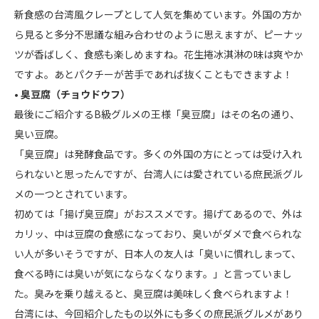
新食感の台湾風クレープとして人気を集めています。外国の方か
ら見ると多分不思議な組み合わせのように思えますが、ピーナッ
ツが香ばしく、食感も楽しめますね。花生捲冰淇淋の味は爽やか
ですよ。あとパクチーが苦手であれば抜くこともできますよ！
• 臭豆腐（チョウドウフ）
最後にご紹介するB級グルメの王様「臭豆腐」はその名の通り、
臭い豆腐。
「臭豆腐」は発酵食品です。多くの外国の方にとっては受け入れ
られないと思ったんですが、台湾人には愛されている庶民派グル
メの一つとされています。
初めては「揚げ臭豆腐」がおススメです。揚げてあるので、外は
カリッ、中は豆腐の食感になっており、臭いがダメで食べられな
い人が多いそうですが、日本人の友人は「臭いに慣れしまって、
食べる時には臭いが気にならなくなります。」と言っていまし
た。臭みを乗り越えると、臭豆腐は美味しく食べられますよ！
台湾には、今回紹介したもの以外にも多くの庶民派グルメがあり