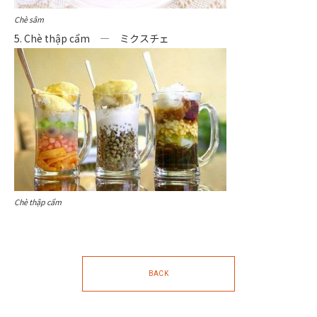
Chè sâm
5. Chè thập cẩm ― ミクスチェ
Chè thập cẩm
BACK