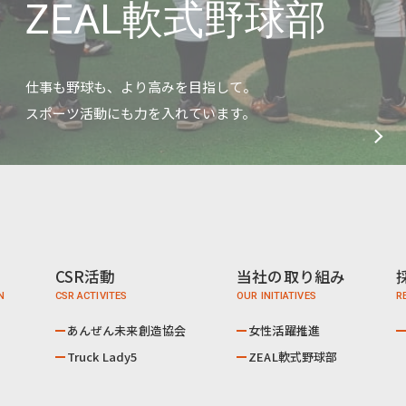
ZEAL軟式野球部
仕事も野球も、より高みを目指して。
スポーツ活動にも力を入れています。
CSR活動
当社の取り組み
あんぜん未来創造協会
女性活躍推進
Truck Lady5
ZEAL軟式野球部