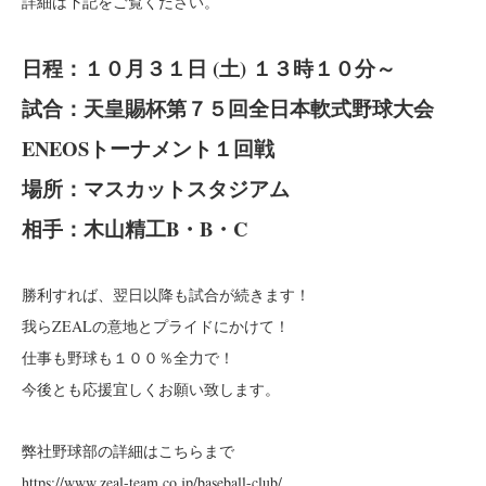
詳細は下記をご覧ください。
日程：１０月３１日 (土) １３時１０分～
試合：天皇賜杯第７５回全日本軟式野球大会
ENEOSトーナメント１回戦
場所：マスカットスタジアム
相手：木山精工B・B・C
勝利すれば、翌日以降も試合が続きます！
我らZEALの意地とプライドにかけて！
仕事も野球も１００％全力で！
今後とも応援宜しくお願い致します。
弊社野球部の詳細はこちらまで
https://www.zeal-team.co.jp/baseball-club/