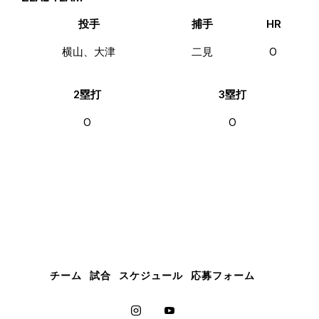
投手
捕手
HR
横山、大津
二見
0
2塁打
3塁打
0
0
チーム
試合
スケジュール
応募フォーム