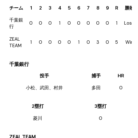
チーム
1
2
3
4
5
6
7
8
9
R
勝敗
千葉銀
0
0
0
1
0
0
0
0
0
1
Loss
行
ZEAL
1
0
0
0
0
1
0
3
0
5
Win
TEAM
千葉銀行
投手
捕手
HR
小松、武田、村井
多田
0
2塁打
3塁打
菱川
0
ZEAL TEAM