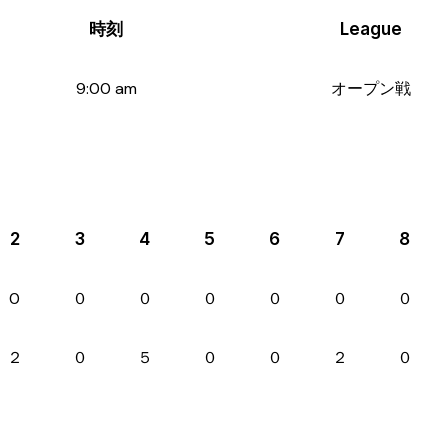
時刻
League
9:00 am
オープン戦
2
3
4
5
6
7
8
0
０
０
０
０
０
０
２
０
５
０
０
２
０