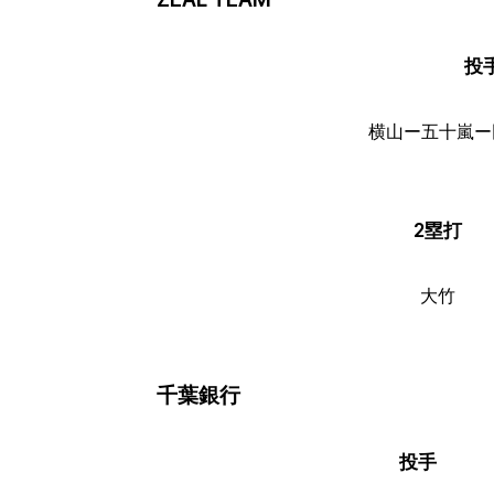
投
横山ー五十嵐ー
2塁打
大竹
千葉銀行
投手