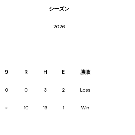
シーズン
2026
9
R
H
E
勝敗
０
0
3
2
Loss
×
10
13
1
Win