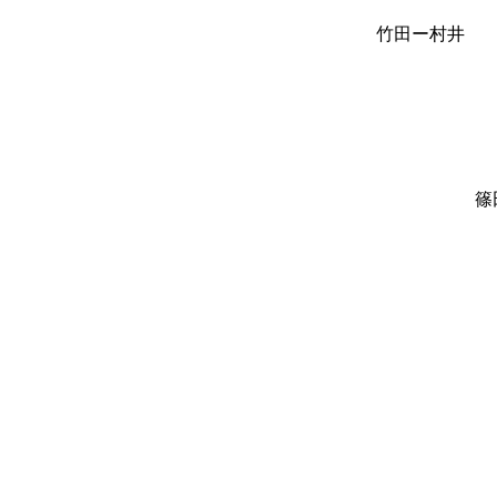
竹田ー村井
篠