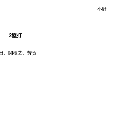
小野
2塁打
田、関根②、芳賀