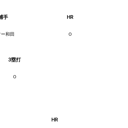
捕手
HR
竹ー和田
0
3塁打
0
HR