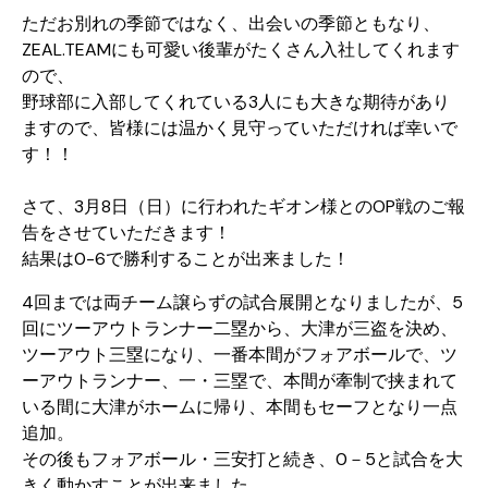
ただお別れの季節ではなく、出会いの季節ともなり、
ZEAL.TEAMにも可愛い後輩がたくさん入社してくれます
ので、
野球部に入部してくれている3人にも大きな期待があり
ますので、皆様には温かく見守っていただければ幸いで
す！！
さて、3月8日（日）に行われたギオン様とのOP戦のご報
告をさせていただきます！
結果は0-6で勝利することが出来ました！
4回までは両チーム譲らずの試合展開となりましたが、5
回にツーアウトランナー二塁から、大津が三盗を決め、
ツーアウト三塁になり、一番本間がフォアボールで、ツ
ーアウトランナー、一・三塁で、本間が牽制で挟まれて
いる間に大津がホームに帰り、本間もセーフとなり一点
追加。
その後もフォアボール・三安打と続き、0－5と試合を大
きく動かすことが出来ました。