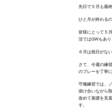
先日で５月も最
ひと月が終わる
皆様にとって５
活ではGWもあ
６月は祝日がな
さて、今週の練
のプレーを丁寧
守備練習では、
掛け合いながら
改めて基礎を見
す。